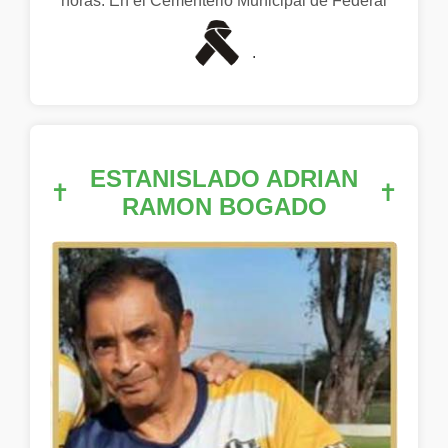
horas. En el Cementerio Municipal de Federal
.
ESTANISLADO ADRIAN
✝
✝
RAMON BOGADO