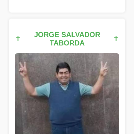
JORGE SALVADOR
✝
✝
TABORDA