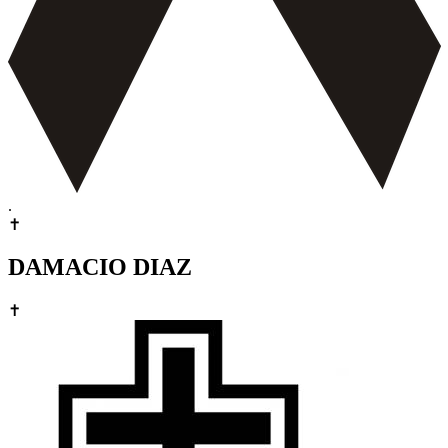
.
✝
DAMACIO DIAZ
✝