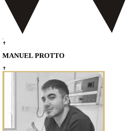
.
✝
MANUEL PROTTO
✝