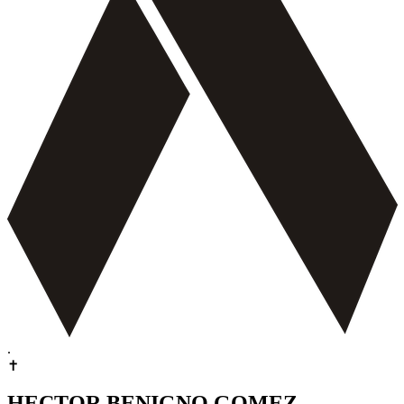
.
✝
HECTOR BENIGNO GOMEZ