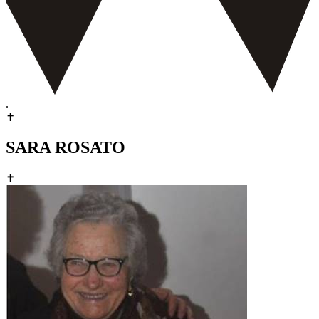
.
✝
SARA ROSATO
✝